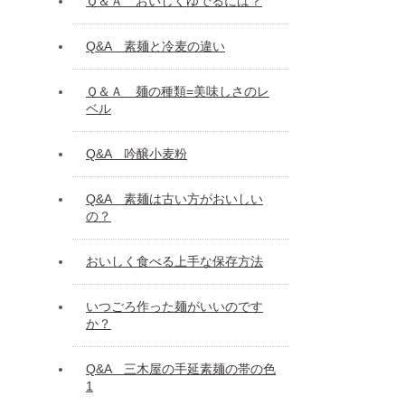
Ｑ＆Ａ おいしくゆでるには？
Q&A 素麺と冷麦の違い
Ｑ＆Ａ 麺の種類=美味しさのレ
ベル
Q&A 吟醸小麦粉
Q&A 素麺は古い方がおいしい
の？
おいしく食べる上手な保存方法
いつごろ作った麺がいいのです
か？
Q&A 三木屋の手延素麺の帯の色
1