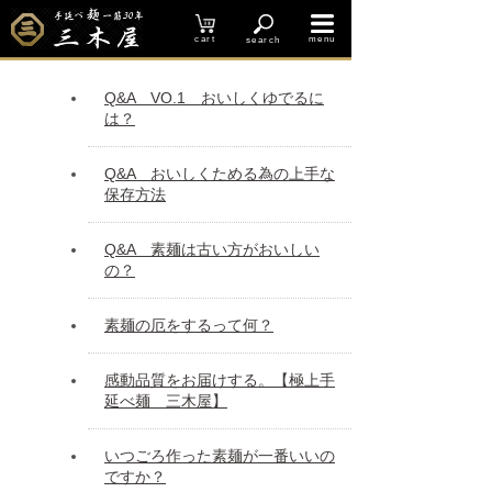
三木屋のこだわりとＱ＆Ａ
cart
menu
search
Q&A VO.1 おいしくゆでるに
は？
Q&A おいしくためる為の上手な
保存方法
Q&A 素麺は古い方がおいしい
の？
素麺の厄をするって何？
感動品質をお届けする。【極上手
延べ麺 三木屋】
いつごろ作った素麺が一番いいの
ですか？