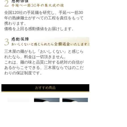
全国120社の手延麺を研究し、手延べ一筋30
年の熟練麺士がすべての工程を責任をもって
携わります。
価格を上回る感動価値をお届けします。
三木屋の麺がもし『おいしくない』と感じら
れたなら、料金は一切頂きません。
これは、麺の味と品質に対する絶対の自信が
あるからこそできる、三木屋ならではのこだ
わりの保証制度です。
おすすめ商品
【絹肌の貴婦人】 手延素
【期間限定12～2月】絹
【期間限定12～2月】絹
麺 金
肌の貴
肌の貴
7,560円