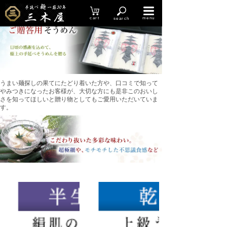
HOME
＞
贈答用 そうめん
cart
menu
search
うまい麺探しの果てにたどり着いた方や、口コミで知って
やみつきになったお客様が、大切な方にも是非このおいし
さを知ってほしいと贈り物としてもご愛用いただいていま
す。