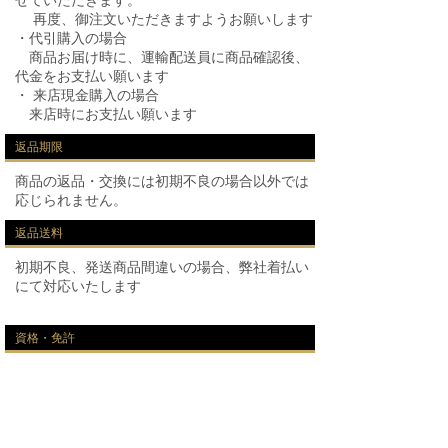
せていただきます。
再度、御注文いただきますようお願いします
・代引購入の場合
商品お届け時に、運輸配送員に商品確認後、
代金をお支払い願います
・ 来店現金購入の場合
来店時にお支払い願います
返品期限
商品の返品・交換には初期不良の場合以外では
応じられません。
返品送料
初期不良、発送商品間違いの場合、弊社着払い
にて対応いたします
資格・免許
手延べ麺技能士
サービス名
極上手延べ麺 三木屋 ㈱エムエムケー４５