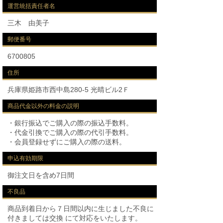
運営統括責任者名
三木 由美子
郵便番号
6700805
住所
兵庫県姫路市西中島280-5 光晴ビル2Ｆ
商品代金以外の料金の説明
・銀行振込でご購入の際の振込手数料。
・代金引換でご購入の際の代引手数料。
・会員登録せずにご購入の際の送料。
申込有効期限
御注文日を含め7日間
不良品
商品到着日から７日間以内に生じました不良に
付きましては交換 にて対応をいたします。