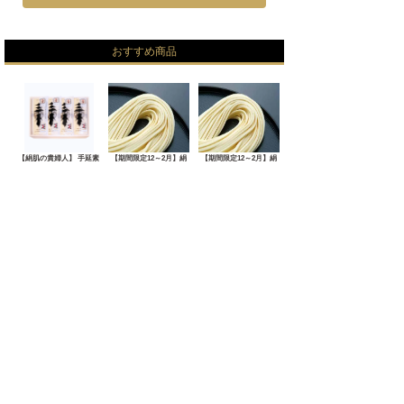
おすすめ商品
【絹肌の貴婦人】 手延素
【期間限定12～2月】絹
【期間限定12～2月】絹
麺 金
肌の貴
肌の貴
7,560円
SOLD OUT
SOLD OUT
売れ筋商品
No.1
No.2
No.3
【期間限定12～2月】絹
【期間限定12～2月】絹
【期間限定12～2月】絹
【期間限定12～2月】絹
肌の貴
肌の貴
肌の貴
SOLD OUT
SOLD OUT
SOLD OUT