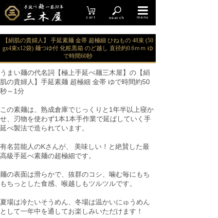
cart
menu
search
【絹肌の貴婦人】 手延素麺 金帯 超極細 ひねもの 48束 (50
gx4束x12袋) 麺つゆ付 化粧黒箱 のど越し 直径約0.6ｍｍ ゆ
で時間60秒
うまい麺の代名詞【極上手延べ麺三木屋】の【絹
肌の貴婦人】手延素麺 超極細 金帯 ゆで時間約50
秒～1分
この素麺は、熟成倉庫でじっくりと1年半以上寝か
せ、刃物を使わず1本1本手作業で延ばしていく手
延べ製法で造られています。
有名芸能人のKさんが、 美味しい！と絶賛した最
高級手延べ素麺の超極細です。
麺の表面は滑らかで、抜群のコシ、噛む毎にもち
もちっとした食感、喉越しもツルツルです。
夏場は冷たいそうめん、冬場は温かいにゅうめん
として一年中を通してお楽しみいただけます！